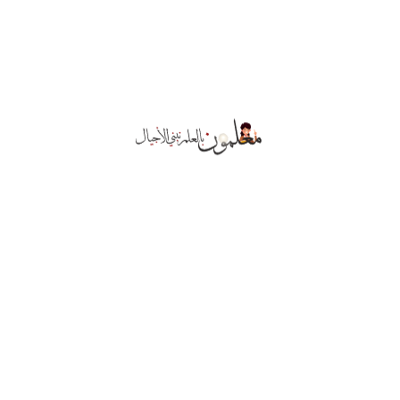
طريقة عمل هواية
بسيطة
سبتمبر ١٦, ٢٠٢١
٢
١
ترغب في التواصل
معنا؟