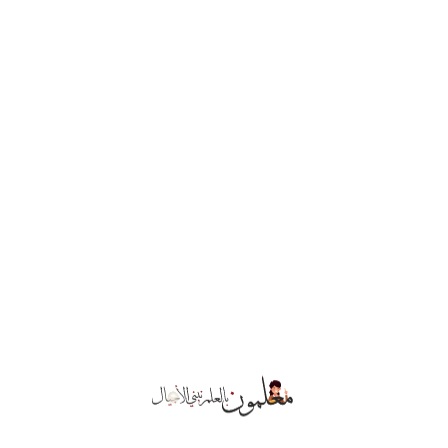
الكل في شطرنج
تكبير الفضة
واحد
$
٧٩.٠٠
$
٧٩.٠٠
ترغب في التواصل