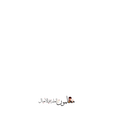
تكبير الفضة
$
٧٩.٠٠
ترغب في التواصل