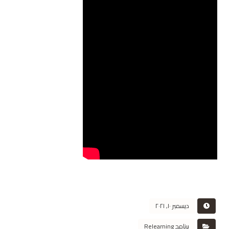
ديسمبر ١٠, ٢٠٢١
برنامج Relearning