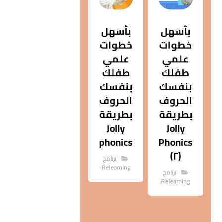
بأسهل
بأسهل
خطوات
خطوات
علمي
علمي
طفلك
طفلك
بنفسك
بنفسك
الحروف
الحروف
بطريقة
بطريقة
Jolly
Jolly
phonics
Phonics
(٢)
برنامج
Relearning
برنامج
Relearning