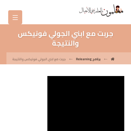
جربت مع ابني الجولي فونيكس
والنتيجة
برنامج Relearning
جربت مع ابني الجولي فونيكس والنتيجة