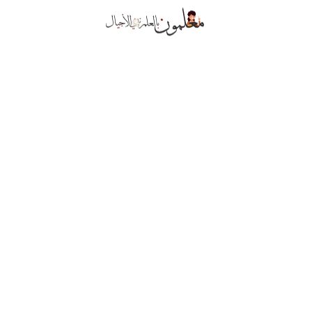
نبات أخضر طويل القامة
٤.٠٠
$
٣٩.٠٠
زامية مشار إليها بـ
*